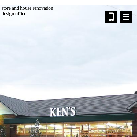
store and house renovation
メ
design office
ニ
ュ
ー
を
開
く