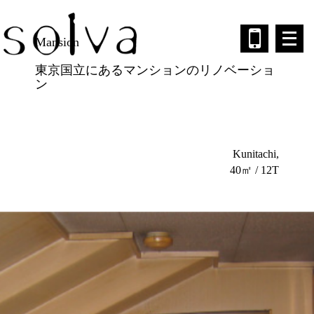
メ
Mansion
ニ
ュ
ー
東京国立にあるマンションのリノベーショ
を
ン
開
く
Kunitachi
40㎡ / 12T